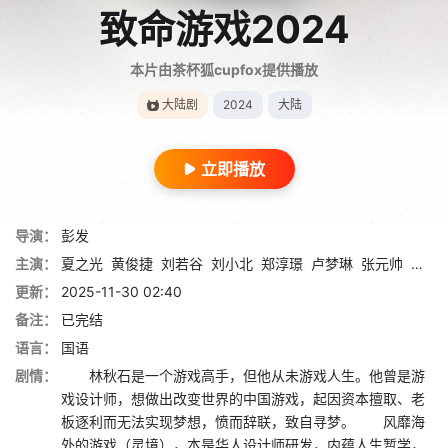
致命游戏2024
本片由茶杯狐cupfox提供播放
大陆剧
2024
大陆
立即播放
导演：
彭发
主演：
夏之光
黄俊捷
刘若谷
刘小北
郑淳璟
卢梦琳
张元帅
俞俙
更新：
2025-11-30 02:40
备注：
已完结
语言：
国语
剧情：
林秋石是一个游戏高手，但他从未游戏人生。他曾是游
戏设计师，想做出改变世界的中国游戏，起因资本擅取、老
板逐利而无法实现梦想，愤而辞联，致自寻梦。 风靡海
外的游戏（灵境），本是华人设计师研发，内蕴人生暂学，