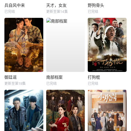
兵自风中来
天才，女友
野狗骨头
已完结
更新至第14集
已完结
御廷谣
南部档案
打狗棍
更新至第19集
已完结
已完结