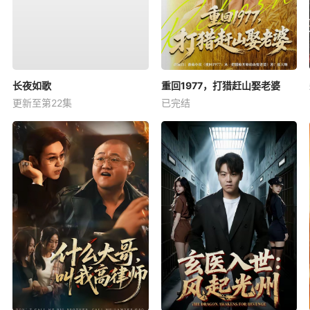
长夜如歌
重回1977，打猎赶山娶老婆
更新至第22集
已完结