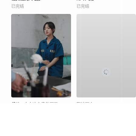
已完结
已完结
傅总，夫人这次真的死了
狂神下山
已完结
已完结
茶杯狐cupfox所有内容均来自互联网分享站点所提供的公开引用资源，未提供