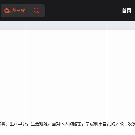
首页
搜一搜
辱、生母早逝，生活艰难。面对他人的陷害，宁宸利用自己的才能一次次