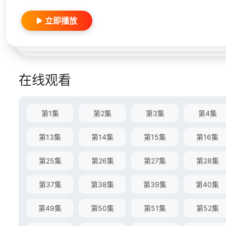
立即播放
在线观看
第1集
第2集
第3集
第4集
第13集
第14集
第15集
第16集
第25集
第26集
第27集
第28集
第37集
第38集
第39集
第40集
第49集
第50集
第51集
第52集