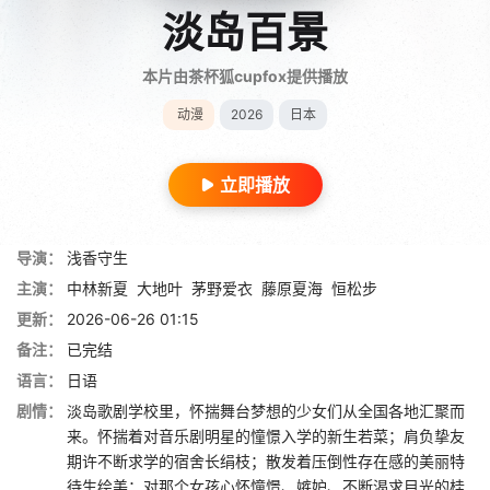
淡岛百景
本片由茶杯狐cupfox提供播放
动漫
2026
日本
立即播放
导演：
浅香守生
主演：
中林新夏
大地叶
茅野爱衣
藤原夏海
恒松步
更新：
2026-06-26 01:15
备注：
已完结
语言：
日语
剧情：
淡岛歌剧学校里，怀揣舞台梦想的少女们从全国各地汇聚而
来。怀揣着对音乐剧明星的憧憬入学的新生若菜；肩负挚友
期许不断求学的宿舍长绢枝；散发着压倒性存在感的美丽特
待生绘美；对那个女孩心怀憧憬、嫉妒、不断渴求目光的桂