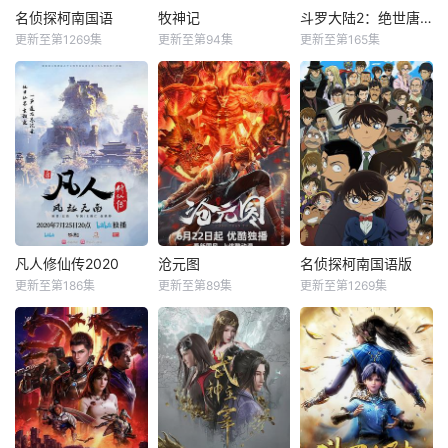
名侦探柯南国语
牧神记
斗罗大陆2：绝世唐门
更新至第1269集
更新至第94集
更新至第165集
凡人修仙传2020
沧元图
名侦探柯南国语版
更新至第186集
更新至第89集
更新至第1269集