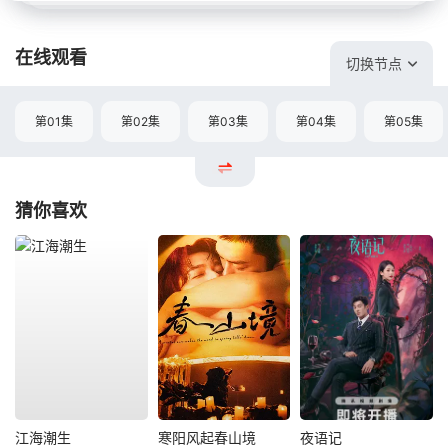
在线观看
切换节点
第01集
第02集
第03集
第04集
第05集
猜你喜欢
江海潮生
寒阳风起春山境
夜语记