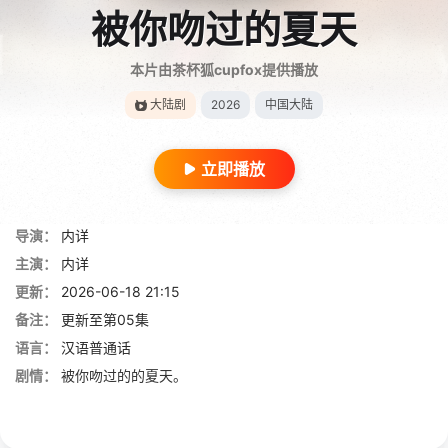
被你吻过的夏天
本片由茶杯狐cupfox提供播放
大陆剧
2026
中国大陆
立即播放
导演：
内详
主演：
内详
更新：
2026-06-18 21:15
备注：
更新至第05集
语言：
汉语普通话
剧情：
被你吻过的的夏天。